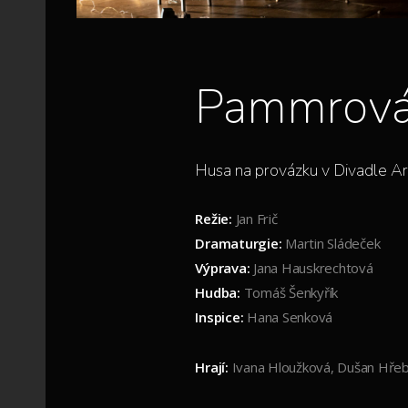
Pammrová
Husa na provázku v Divadle A
Režie:
Jan Frič
Dramaturgie:
Martin Sládeček
Výprava:
Jana Hauskrechtová
Hudba:
Tomáš Šenkyřík
Inspice:
Hana Senková
Hrají:
Ivana Hloužková, Dušan Hřeb