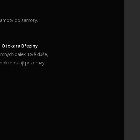
e samoty do samoty.
a
Otokara Březiny
,
emných dálek. Dvě duše,
 pólu posílají pozdravy: