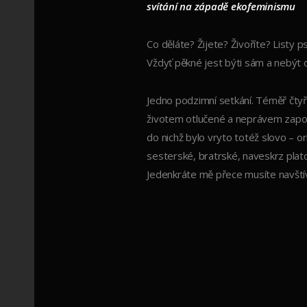
svítání na západě ekofeminismu
Co děláte? Žijete? Živoříte? Listy
Vždyť pěkné jest býti sám a nebýt 
Jedno podzimní setkání. Téměř čtyři
životem otlučené a neprávem zapom
do nichž bylo vryto totéž slovo – or
sesterské, bratrské, naveskrz platon
Jedenkráte mě přece musíte navštív