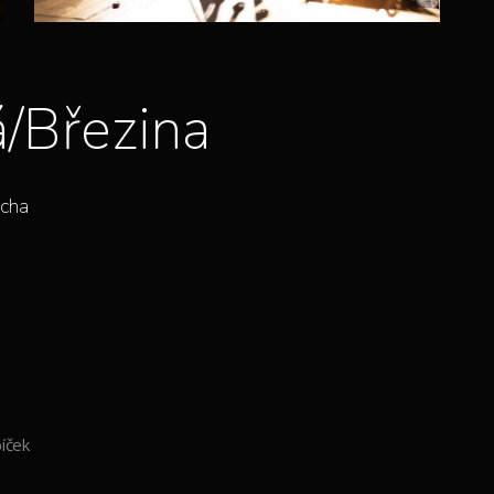
/Březina
rcha
íček