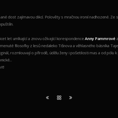
 psané dost zajímavou dikcí. Polověty s mračnou ironií nadhozené. Z
opuštěn.
cet let umlkající a znovu ožívající korespondence
Anny Pammrové
enuté filosofky z lesů nedaleko Tišnova a věhlasného básníka Taj
iginál, rozmlouvají o přírodě, údělu ženy i pošetilosti mas a od pólu k
ické...
it!